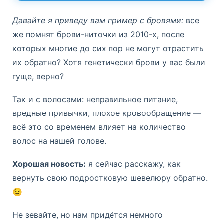
очищения кожи головы.
Массируйте её мягкими круговыми
Давайте я приведу вам пример с бровями:
все
движениями, кончиками пальцев
же помнят брови-ниточки из 2010-х, после
(не ногтями!). Остальная длина
которых многие до сих пор не могут отрастить
промоется пеной, стекающей вниз.
их обратно? Хотя генетически брови у вас были
гуще, верно?
5.
Смывайте тщательно
Так и с волосами: неправильное питание,
Очень важно полностью смыть
вредные привычки, плохое кровообращение —
шампунь. Остатки могут вызвать
всё это со временем влияет на количество
зуд, раздражение и утяжелить
волосы.
волос на нашей голове.
Хорошая новость:
я сейчас расскажу, как
вернуть свою подростковую шевелюру обратно.
6.
Используйте кондиционер или
маску только на длину
😉
Средства ухода (кондиционер,
маски) наносятся только на длину и
Не зевайте, но нам придётся немного