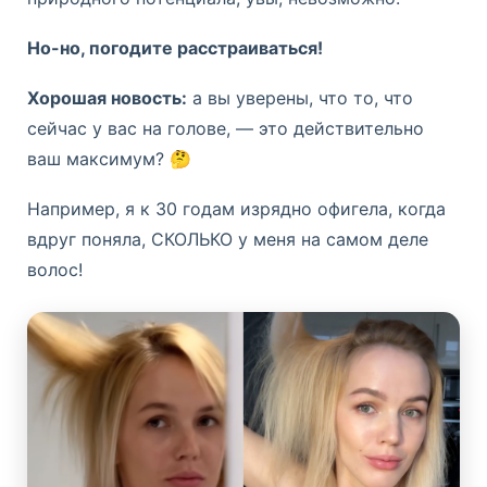
Но-но, погодите расстраиваться!
Основные правила. Отметьте те, которые
вы выполняете:
Хорошая новость:
а вы уверены, что то, что
сейчас у вас на голове, — это действительно
1.
Хорошо смачивайте волосы
ваш максимум? 🤔
Прежде чем наносить шампунь,
убедитесь, что волосы полностью
Например, я к 30 годам изрядно офигела, когда
намокли. Тёплая вода раскрывает
вдруг поняла, СКОЛЬКО у меня на самом деле
чешуйки волос и подготавливает
волос!
их к очищению.
2.
Используйте подходящий
шампунь
Шампунь подбирайте исходя из
типа кожи головы, а не волос.
Например, если у вас жирные