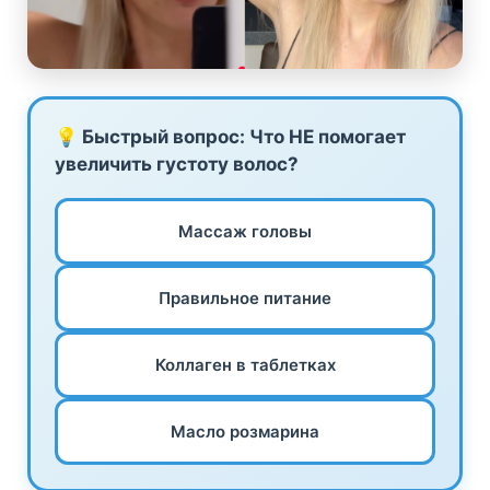
корни, выбирайте шампунь для
глубокого очищения, даже если
концы сухие.
💡 Быстрый вопрос: Что НЕ помогает
3.
Разводите шампунь с водой
увеличить густоту волос?
Наносить концентрированный
шампунь прямо на голову — не
лучшая идея. Лучше налейте
Массаж головы
немного шампуня в ладонь,
добавьте воды, вспеньте, и только
Правильное питание
потом распределяйте по коже
головы.
Коллаген в таблетках
4.
Массируйте кожу головы, а не
Масло розмарина
волосы
Шампунь предназначен для