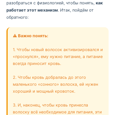
кончики волос, избегая корней,
разобраться с физиологией, чтобы понять,
как
чтобы не перегружать волосы.
работает этот механизм
. Итак, пойдём от
обратного:
7.
Завершающее ополаскивание
прохладной водой
⚠ Важно понять:
Прохладная вода помогает закрыть
чешуйки волос, делая их более
1. Чтобы новый волосок активизировался и
гладкими и блестящими.
«проснулся», ему нужно питание, а питание
всегда приносит кровь.
Твой уход за волосами:
2. Чтобы кровь добралась до этого
маленького «сонного» волоска, ей нужен
0%
хороший и мощный кровоток.
3. И, наконец, чтобы кровь принесла
волоску всё необходимое для питания, эти