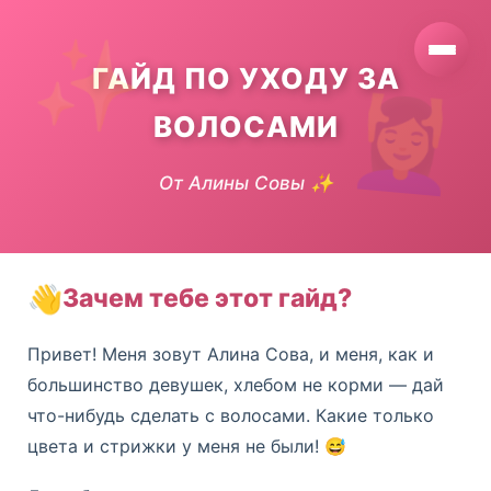
ГАЙД ПО УХОДУ ЗА
ВОЛОСАМИ
От Алины Совы ✨
👋
Зачем тебе этот гайд?
Привет! Меня зовут Алина Сова, и меня, как и
большинство девушек, хлебом не корми — дай
что-нибудь сделать с волосами. Какие только
цвета и стрижки у меня не были! 😅