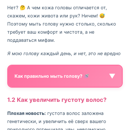
Нет? 🤔 А чем кожа головы отличается от,
скажем, кожи живота или рук? Ничем! 😅
Поэтому мыть голову нужно столько, сколько
требует ваш комфорт и чистота, а не
поддаваться мифам.
Я мою голову каждый день, и нет, это не вредно
▼
Как правильно мыть голову? 🚿
Мыть голову — это не просто лить
1.2 Как увеличить густоту волос?
шампунь и вспенивать. Есть определённые
Плохая новость:
густота волос заложена
нюансы, которые помогают не только
генетически, и увеличить её сверх вашего
очищать волосы, но и сохранять их
природного потенциала, увы, невозможно.
здоровье. Вот основные правила: